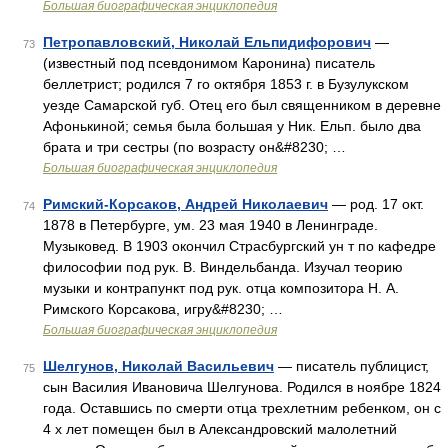
Большая биографическая энциклопедия
Петропавловский, Николай Ельпидифорович
—
73
(известный под псевдонимом Каронина) писатель
беллетрист; родился 7 го октября 1853 г. в Бузулукском
уезде Самарской губ. Отец его был священником в деревне
Афонькиной; семья была большая у Ник. Ельп. было два
брата и три сестры (по возрасту он&#8230; …
Большая биографическая энциклопедия
Римский-Корсаков, Андрей Николаевич
— род. 17 окт.
74
1878 в Петербурге, ум. 23 мая 1940 в Ленинграде.
Музыковед. В 1903 окончил Страсбургский ун т по кафедре
философии под рук. В. Виндельбанда. Изучал теорию
музыки и контрапункт под рук. отца композитора Н. А.
Римского Корсакова, игру&#8230; …
Большая биографическая энциклопедия
Шелгунов, Николай Васильевич
— писатель публицист,
75
сын Василия Ивановича Шелгунова. Родился в ноябре 1824
года. Оставшись по смерти отца трехлетним ребенком, он с
4 х лет помещен был в Александровский малолетний