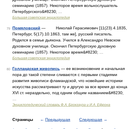
семинарию (1857). Некоторое время вольнослушатель
Петербургского&#8230; …
Большая советская энциклопедия
Помяловский
— Николай Герасимович [11(23).4.1835,
79
Петербург, 5(17).10.1863, там же], русский писатель.
Родился в семье дьякона. Учился в Александро Невском
духовном училище. Окончил Петербургскую духовную
семинарию (1857). Некоторое время&#8230; …
Большая советская энциклопедия
Голландская живопись
— ее возникновение и начальная
80
пора до такой степени сливаются с первыми стадиями
развития живописи фламандской, что новейшие историки
искусства рассматривают ту и другую за все время до конца
XVI ст. нераздельно, под одним общим названием&#8230;
…
Энциклопедический словарь Ф.А. Брокгауза и И.А. Ефрона
Страницы
←
Предыдущая
Следующая
→