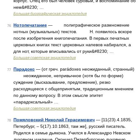
корпус. Отец его был человек суровый, и воспоминание об
нем&#8230; …
Большая биографическая энциклопедия
Нотопечатание
— полиграфическое размножение
76
нотных (музыкальных) текстов. Н. появилось вскоре
после изобретения книгопечатания. В первых печатных
церковных книгах текст церковных напевов набирался, а
для нот, которые вписывались от руки&#8230; …
Большая советская энциклопедия
Парадокс
— (от греч. parádoxes неожиданный, странный)
77
неожиданное, непривычное (хотя бы по форме)
суждение (высказывание, предложение), резко
расходящееся с общепринятым, традиционным мнением
по данному вопросу. В этом смысле эпитет
«парадоксальный» …
Большая советская энциклопедия
Помяловский Николай Герасимович
— [11(23).4.1835,
78
Петербург, ‒ 5(17).10.1863, там же], русский писатель.
Родился в семье дьякона. Учился в Александро Невском
духовном училище. Окончил Петербургскую духовную