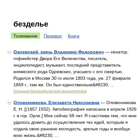
безделье
Толкование
Перевод
Книги
Одоевский, князь Владимир Федорович
— сенатор,
71
гофмейстер Двора Его Величества, писатель,
энциклопедист, музыкант, последний представитель
княжеского рода Одоевских, угасшего с его смертью.
Родился в Москве 30 го июля 1803 года, ум. 27 февраля
1869 г., там же. Он был единственным&#8230; …
Большая биографическая энциклопедия
Оловенникова, Елизавета Николаевна
— Оловенникова
72
Е. Н. [(1857 1932). Автобиография написана в апреле 1926
г. в гор. Орле.] Мне сейчас 68 лет. Я счастлива тем, что мне
удалось дожить до осуществления тех идей, которым я
отдала свою раннюю молодость, зрелые годы и вообще
мою жизнь.&#8230; …